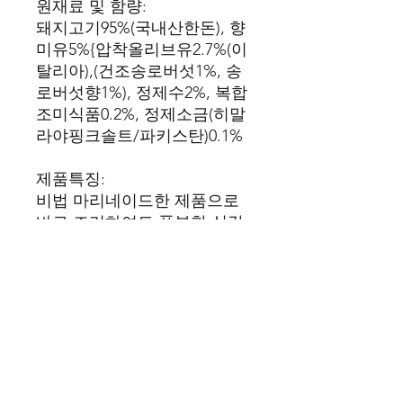
원재료 및 함량:
돼지고기95%(국내산한돈), 향
미유5%{압착올리브유2.7%(이
탈리아),(건조송로버섯1%, 송
로버섯향1%), 정제수2%, 복합
조미식품0.2%, 정제소금(히말
라야핑크솔트/파키스탄)0.1%
제품특징:
비법 마리네이드한 제품으로
바로 조리하여도 풍부한 식감
과 풍미를 느낄 수 있도록 제
조한 제품
보관방법:
-18℃ 냉동보관